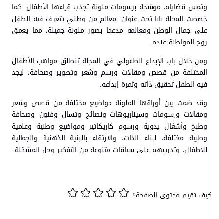
وتمس قضاياه، موشحة برسومات ملونة تجذب قراءها الأطفال. كما
خصصت المجلة بابا تحت عنوان: معالم من وطني يتعرف فيه الطفل
على جمال الوطن ومعالمه مدعما بصور ملونة جميلة، مما يعمق
روح المواطنة عنده.
ومن خلال باب الإبداع الطفولي في المجلة تنطلق مواهب الأطفال
المختلفة من قصص ومقالات ورسم وشعر وتصوير وصحافة، ليجد
فيه الطفل تحقيق ذاته وثمرة إبداعه.
وقد ضمت بين أوراقها الملونة مواضيع مختلفة من قصص وشعر
ومقالات ورسومات وسيناريوهات ونصائح وتسال وفنون وصحافة
وطبخ وأشغال يدوية ورسوم كاريكاتير ومواضيع وطنية وعلمية
وطبية مختلفة، لبناء الذات، والارتقاء بالبنية الذهنية والجمالية
للأطفال، وتدريبهم على سياقات متنوعة من التفكير وحل المشكلة.
كيف تقيم محتوى الصفحة؟