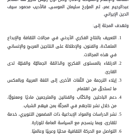
عبدالرحيم عمر، ثم المؤرخ سليمان الموسى، فالأديب محمود سيف
الدين الإيراني.
وتهدف المجلة إلى:
التعريف بالنتاج الفكري الأردني في مجالات الثقافة والإبداع
المتعدّدة، والفنون، والإطلالة على النتاجين العربيّ والإنساني
في هذه المجالات.
الارتقاء بالمستوى الفكريّ والذائقة الجماليّة والفنيّة لدى
القارئ.
إيلاء الترجمة من اللّغات الأخرى إلى اللغة العربية وبالعكس
ما تستحقّ من اهتمام.
دعم الباحثين والكتّاب والفنانين والمترجمين ماديًا ومعنويًّا،
من خلال نشر نتاجهم في المجلّة بمن فيهم الشباب.
نشر الدراسات والمواد الإبداعية ذات المضمون التنويري، خدمة
للقارئ، وبما ينسجم مع السياسة العامة للوزارة.
التواصل مع الحركة الثقافية محليًا وعربيًا وعالميًا.