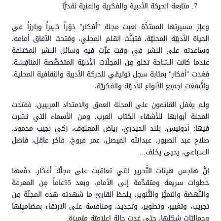
متابعة الحركة الأدبية والفكرية والفنية نقديًّا.
وعبْرَ مسيرتها الممتدَّة لعبت مجلة "أفكار" دَوْراً كبيراً وبارزاً في
الحياة الأدبيّة المحليّة، فتبنَّت القلم المحلي، وفتحت الآفاق أمامه،
وساعدته على النشر في وقت عزّت فيه وسائل النشر المختلفة
عندما كانت السّاحة تخلو مِن المجلّات الأدبيّة المتخصِّصة المنافِسة،
فغدت "أفكار" بمثابة سجل توثيقي للحركة الأدبية والثقافية المحلية،
واتَّسَعَت لجميع الأنواع الأدبيّة والفكريّة،
ولم يغفل القائمون على المجلة العمق والامتداد العربيين، ففتحت
المجلة أبوابها للأشقاء الكتاب العرب، ومن الأسماء التي نشرت
فيها: أدونيس، بلند الحيدري، رياض المعلوف، زكي نجيب محمود،
صلاح عبد الصبور، عبدالله الفيصل، عمر فروخ، فاخر عاقل، فاضل
السباعي، يحيى يخلف...
إنَّ هاجس هيئات التَّحرير التي تعاقبت على مجلّة أفكار، دفْعها
خطوات سريعة ومتقدِّمة إلى الأمام، وبعد 55عاماً مِن المعرفة
والنَّهضة والتميُّز والتَّنوير، يلحظ القارئ ما شهدته هذه المجلّة مِن
تجريب، وتغيير، وتطوير، وتجديد، ومنافسة على الارتقاء بمضامينها
وجماليّات شكلها، حتى غدت حالة إعلاميّة متميزة.