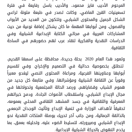
المرحوم الأديب فايز محمود، والأديب باسل رفايعة في فترة
تسعينيات القرن الماضي، وكانت تصدر في طبعة ملونة تراعي
الشكل الجميل والمحتوى الشبابي، وتتكون من العديد من الأبواب
والفصول، ومن أبوابها المهمة ما كان يشكل إضافة نوعية من حيث
المشاركات العربية في مجالي الكتابة الإبداعية الشبابية وفي
الدراسات النقدية والفكرية لنقاد عرب لهم حضورهم في الساحة
الثقافية.
وتعود هذا العام 2020 بحلة جديدة، محافظة على اسمها القديم،
تنطلق بخصوصية حداثية في التصميم والإخراج، وفي تقسيم
أبوابها وعناوينها الفرعية، ومراعاة المحتوى النصي ليغدو معبراً
وقوياً عن الثقافة الشبابية ومؤشراتها، وفي متابعة كل جديد من
هموم الشباب وقضاياهم، ورصد الحالة المجتمعية وتحولاتها في
مجال الإبداع الشبابي، واستقطاب الأصوات الجادة، ودمج خبراتهم
المعرفية والثقافية في جسد المشهد الثقافي المحلي بعمومه،
تحقيقاً لأهداف الوزارة في تنمية الإبداع وتأثيث الوجدان الجمعي
بالذائقة الجمالية، ومن جانب آخر تحريك بوصلة الملكات النقدية نحو
الإبداع الشبابي وصيرورته، لتسليط الضوء عليه، وتحليله بعمق، بما
يخدم النهوض بالحركة الشبابية الإبداعية.