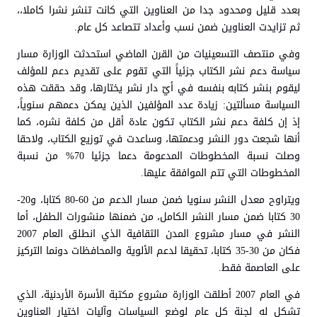
بعدد قليل ومحدود جدا من العناوين التي كانت تنشر نشرا كاملا،،
ثم تزايدت العناوين ضمن نسب وأعداد تتصاعد كل عام.
وفي منتصف التسعينيات من القرن الماضي استحدثت الوزارة مسار
سياسة دعم نشر الكتاب جزئياً التي تقوم على تقديم دعم للمؤلف
ليقوم بنشر كتابه بنفسه في أيّ دار نشر يختارها، وقد حققت هذه
السياسة مسألتين: زيادة عدد المؤلفين الذين يمكن دعمهم سنوياً،
إذ إن كلفة دعم نشر الكتاب تكون عادة أقل من كلفة نشره، كما
أنها شجعت دور النشر ودعمتها، وساعدت في توزيع الكتاب، ولاحقا
وصلت نسبة المخطوطات المدعومة دعما جزئيا 70% من نسبة
المخطوطات التي تتم الموافقة عليها.
ويتراوح معدل النشر سنويا ضمن مسار الدعم من 60-80 كتابا، و20-
30 كتابا ضمن مسار النشر الكامل، من ضمنها منشورات الطفل، أما
النشر في مسار مشروع المدن الثقافية الذي انطلق العام 2007
فكان من 30-35 كتابا، تحقيقا لدعم الألوية والمحافظات دونما التركيز
على العاصمة فقط.
في العام 2007 أطلقت الوزارة مشروع مكتبة الأسرة الأردنية، الذي
تشكل له لجنة كل عام لوضع السياسات وآليات اختيار العناوين