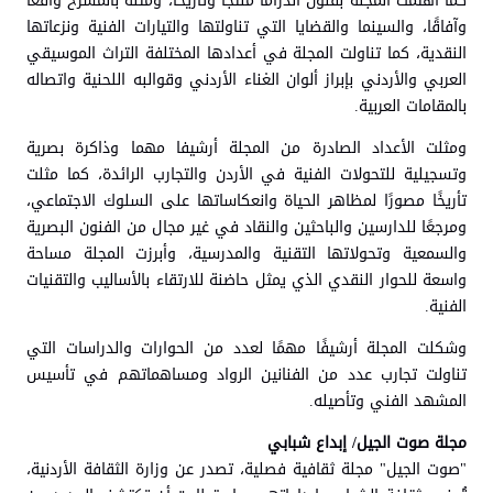
كما اهتمت المجلة بفنون الدراما منتجًا وتاريخًا، ومثله بالمسرح واقعًا
وآفاقًا، والسينما والقضايا التي تناولتها والتيارات الفنية ونزعاتها
النقدية، كما تناولت المجلة في أعدادها المختلفة التراث الموسيقي
العربي والأردني بإبراز ألوان الغناء الأردني وقوالبه اللحنية واتصاله
بالمقامات العربية.
ومثلت الأعداد الصادرة من المجلة أرشيفا مهما وذاكرة بصرية
وتسجيلية للتحولات الفنية في الأردن والتجارب الرائدة، كما مثلت
تأريخًا مصورًا لمظاهر الحياة وانعكاساتها على السلوك الاجتماعي،
ومرجعًا للدارسين والباحثين والنقاد في غير مجال من الفنون البصرية
والسمعية وتحولاتها التقنية والمدرسية، وأبرزت المجلة مساحة
واسعة للحوار النقدي الذي يمثل حاضنة للارتقاء بالأساليب والتقنيات
الفنية.
وشكلت المجلة أرشيفًا مهمًا لعدد من الحوارات والدراسات التي
تناولت تجارب عدد من الفنانين الرواد ومساهماتهم في تأسيس
المشهد الفني وتأصيله.
مجلة صوت الجيل/ إبداع شبابي
"صوت الجيل" مجلة ثقافية فصلية، تصدر عن وزارة الثقافة الأردنية،