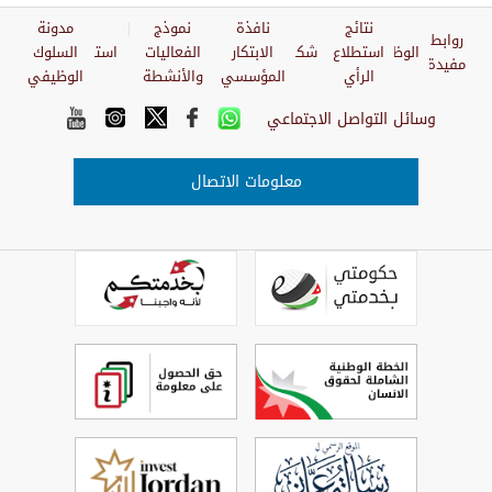
نتائج
نافذة
نموذج
مدونة
روابط
الوظائف
استطلاع
شكاوي
الابتكار
الفعاليات
استبيان
السلوك
مفيدة
الرأي
المؤسسي
والأنشطة
الوظيفي
وسائل التواصل الاجتماعي
معلومات الاتصال