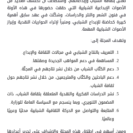
تُعنى بثقافة الشباب وإبداعاتهم، واستطاعت أن تكتشف العديد من
الأصوات الإبداعية الشبابية التي حققت حضورها في هذه الآونة
في فنون الشعر والنثر والدراسات، وشكّلت في عهد سابق أهمية
كبيرة كحاضنة للإبداع الشبابي، ومنبراً لإثراء الحواريات النقدية وإبراز
الأصوات الشبابية المهمة.
وتهدف المجلة إلى:
التعريف بالنتاج الشبابي في مجالات الثقافة والإبداع.
المساهمة في دعم المواهب الجديدة وصقلها.
دعم الكتّاب الشباب من خلال نشر نتاجهم في المجلّة.
دعم الباحثين والكتّاب والمترجمين، من خلال نشر نتاجهم حول
ثقافة الشباب.
نشر الدراسات الفكرية والنقدية المتعلقة بثقافة الشباب، ذات
المضمون التنويري، وبما ينسجم مع السياسة العامة للوزارة.
المتابعة والتواصل مع الحركة الثقافية الشبابية محليًا وعربيًا
وعالميًا.
وممن أسهم في إطلاق هذه المجلة والإشراف على تحرير أعدادها