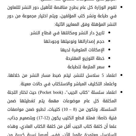
تقوم الوزارة كل عام بطرح مناقصة لتأهيل دور النشر للتعاون
في طباعة ونشر كتب المؤلفين، ويتم اختيار مجموعة من دور
النشر المؤهلة وفق المعايير الآتية:
تاريخ دار النشر ومكانتها في قطاع النشر.
حجم إصداراتها ونوعيتها وجودتها
الإمكانات المتوفرة لديها
خطة التوزيع المقترحة
سعر الملزمة للطباعة
اعتماد 5 سلاسل للنشر، ليتم ضبط مسار النشر من خلالها،
واعتماد التكليف المباشر والاستكتاب في حالات معينة.
اعتماد سلسلة "كتاب الجيب"، (Pocket book) حيث تختار اللجنة
المكلفة كل عام موضوعات مهمة يتم تغطيتها ضمن
السلسلة، وتكون من (8 – 10) كتيبات، تطبع ضمن مواصفات
فنية خاصة؛ فمثلا قطع الكتيب يكون (12-17) وبتصميم جذاب،
علما أن كلفة كتاب الجيب أقل من كلفة الكتاب العادي، وهذه
السلاسل معتمدة عالميا الآن، ففي أوروبا نسبة كبيرة من