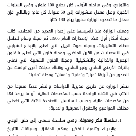
والتوزيع، وفي مراحله الأولى كان يطبع 100 عنوان، وفي السنوات
الأخيرة وصل معدل منشوراته إلى 50 عنوانا، كل عام؛ وبالتالي فإن
معدل ما تصدره الوزارة سنويا يبلغ 180 كتابا.
وعملت الوزارة منذ تأسيسها على إصدار العديد من المجلات، كانت
مجلة أفكار أول هذه الإصدارات العام 1966، ثم مجلة وسام للطفل
مطلع الثمانينيات، ومجلة صوت الجيل التي تعنى بالإبداع الشبابي
في التسعينيات من القرن الماضي، ومجلة فنون التي تعنى بالفنون
البصرية والأدائية والتشكيلية، ومجلة الفنون الشعبية التي تعنى
بالتراث الأردني المادي وغير المادي، وهناك مجلات أخرى توقفت عن
الصدور من أبرزها "عرار" و"عفرا" و"معان" ومجلة "مادبا".
تنشر الوزارة عن طريق مديرية الدراسات والنشر عددًا متنوعا من
الكتب في السّنة الواحدة حسب المخصصات المالية، أو ما يرصد لها
من مخصصات مالية، وحسب السلاسل المُعتمدة الآتية التي تغطي
مختلف المواضيع والحقول المعرفية والادبية:
سلسلة فكر ومعرفة:
وهي سلسلة تسعى إلى خلق الوعي
والإدراك وتنمية التفكير وفهم الحقائق وسياقات التاريخ