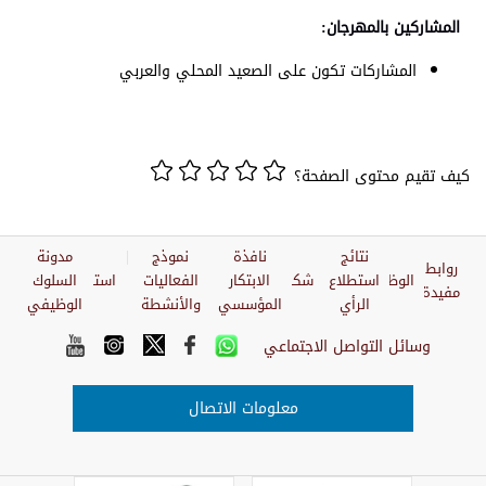
المشاركين بالمهرجان:
المشاركات تكون على الصعيد المحلي والعربي
كيف تقيم محتوى الصفحة؟
نتائج
نافذة
نموذج
مدونة
روابط
الوظائف
استطلاع
شكاوي
الابتكار
الفعاليات
استبيان
السلوك
مفيدة
الرأي
المؤسسي
والأنشطة
الوظيفي
وسائل التواصل الاجتماعي
معلومات الاتصال