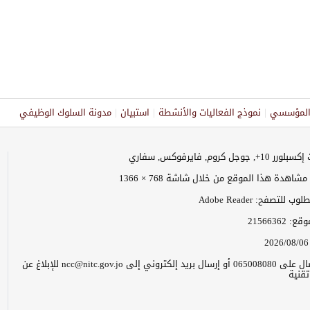
ر المؤسسي
نموذج الفعاليات والأنشطة
استبيان
مدونة السلوك الوظيفي
وجل كروم, فايرفوكس, سفاري
اهدة هذا الموقع من خلال شاشة 768 × 1366
 للتصفح: Adobe Reader
موقع:
21566362
2026/08/06
يرجى الاتصال على 065008080 أو إرسال بريد إلكتروني إلى ncc@nitc.gov.jo للإبلاغ عن
قنية