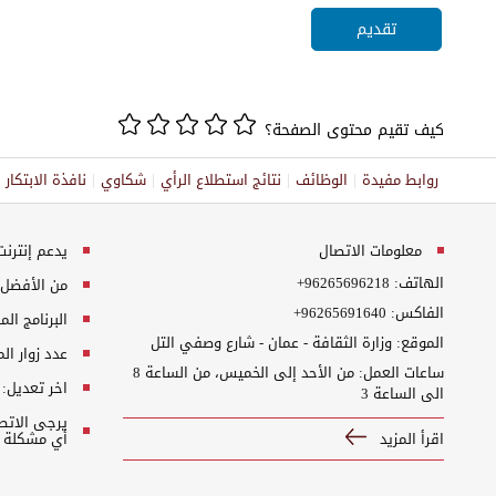
كيف تقيم محتوى الصفحة؟
روابط مفيدة
الوظائف
نتائج استطلاع الرأي
شكاوي
نافذة الابتكا
معلومات الاتصال
يدعم إنترنت إكسبلورر 10+, ج
الهاتف:
+96265696218
من الأفضل مش
الفاكس:
+96265691640
البرنامج المطلوب
الموقع: وزارة الثقافة - عمان - شارع وصفي التل
عدد زوار ال
ساعات العمل: من الأحد إلى الخميس، من الساعة 8
اخر تعديل:
الى الساعة 3
اقرأ المزيد
أي مشكلة ت