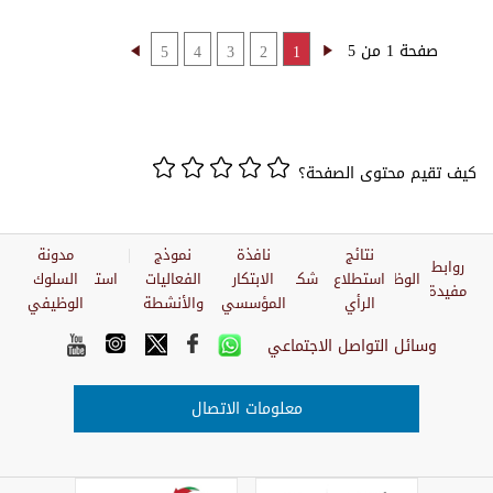
صفحة 1 من 5
5
4
3
2
1
كيف تقيم محتوى الصفحة؟
نتائج
نافذة
نموذج
مدونة
روابط
الوظائف
استطلاع
شكاوي
الابتكار
الفعاليات
استبيان
السلوك
مفيدة
الرأي
المؤسسي
والأنشطة
الوظيفي
وسائل التواصل الاجتماعي
معلومات الاتصال