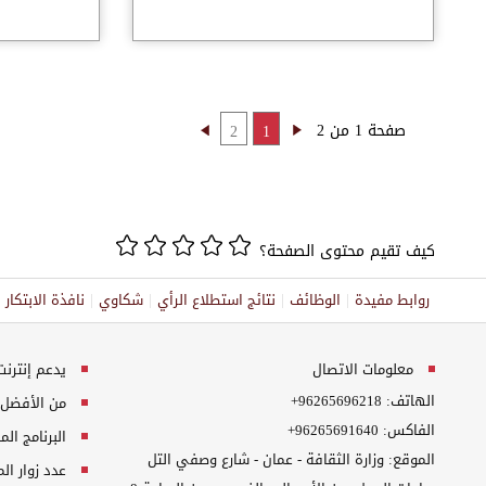
صفحة 1 من 2
2
1
كيف تقيم محتوى الصفحة؟
روابط مفيدة
الوظائف
نتائج استطلاع الرأي
شكاوي
نافذة الابتكا
معلومات الاتصال
يدعم إنترنت إكسبلورر 10+, ج
الهاتف:
+96265696218
من الأفضل مش
الفاكس:
+96265691640
البرنامج المطلوب
الموقع: وزارة الثقافة - عمان - شارع وصفي التل
عدد زوار ال