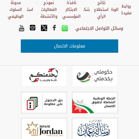
نتائج
نافذة
نموذج
مدونة
روابط
الوظائف
استطلاع
شكاوي
الابتكار
الفعاليات
استبيان
السلوك
مفيدة
الرأي
المؤسسي
والأنشطة
الوظيفي
وسائل التواصل الاجتماعي
معلومات الاتصال