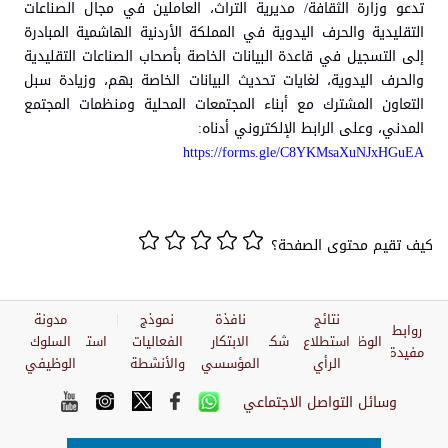
تدعو وزارة الثقافة/ مديرية التراث، العاملين في مجال الصناعات
التقليدية والحرف اليدوية في المملكة الأردنية الهاشمية المبادرة
إلى التسجيل في قاعدة البيانات الخاصة بأصحاب الصناعات التقليدية
والحرف اليدوية، لغايات تحديث البيانات الخاصة بهم، وزيادة سبل
التعاون المشترك مع أبناء المجتمعات المحلية ومنظمات المجتمع
المدني، وعلى الرابط الإلكتروني أدناه:
https://forms.gle/C8YKMsaXuNJxHGuEA
كيف تقيم محتوى الصفحة؟
نتائج
نافذة
نموذج
مدونة
روابط
الوظائف
استطلاع
شكاوي
الابتكار
الفعاليات
استبيان
السلوك
مفيدة
الرأي
المؤسسي
والأنشطة
الوظيفي
وسائل التواصل الاجتماعي