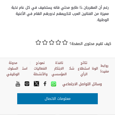
رغم أن المهرجان ذا طابع محلي فانه يستضيف في كل عام نخبة
مميزة من الفنانين العرب لتكريمهم لدورهم الهام في الأغنية
الوطنية.
كيف تقيم محتوى الصفحة؟
نتائج
نافذة
نموذج
مدونة
روابط
الوظائف
استطلاع
شكاوي
الابتكار
الفعاليات
استبيان
السلوك
مفيدة
الرأي
المؤسسي
والأنشطة
الوظيفي
وسائل التواصل الاجتماعي
معلومات الاتصال