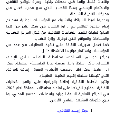
وقاعـات فقـط، وإنمـا هـي محطـات جاذبـة، ومـرآة للواقـع الثقافي
والاهتمام الرســمي بهــذا القطــاع، الــذي هــو محــرك فعــال مــن
محــركات التنميــة الشــاملة.
وتحقيقا لمبدأ الشراكة والتشبيك مع المؤسسات الوطنية فقد تم
إبـرام مذكـرة تفاهـم مـع وزارة الشـباب في شـهر ينايـر مـن هـذا
العـام؛ لغايـات تنفيـذ النشـاطات الثقافيـة من خلال المراكز الــشبابية
والمساحات والمواقع الــتي توفرها وزارة الــشباب.
كمـا تعمـل مديريات الثقافة علـى تنفيـذ الفعاليـات مـع عـدد مـن
المؤسسات واسـتثمار مبانيهـا للأنشطة مثــــل:
(مركــز موســى الســــاكت- محــافظـــة البلقـــاء، نــــادي الإبداع-
الكــــــرك، مركـز الملكة رانيـا، محميـة ضانـا الطبيعيـة- الطفيلـة، مركـز
زوار مادبـا، مركـز زهـا، وجمعيـة الأصايل– المفرق، إضافة للمرافق
التــي تتيحهــا ســلطة إقليــم العقبــة- العقبــة).
وتتيح الأجندة الثقافية إطلالة بانورامية على برنامج الفعاليات
الثقافية المقترح تنفيذها على امتداد محافظات المملكة لعام 2025،
في المراكز الثقافية التابعة للوزارة ولفضاءات المجتمع المحلي، بما
يثري مكونات المشهد الثقافي الأردني.
مركز إربـــــــد الثقافي.