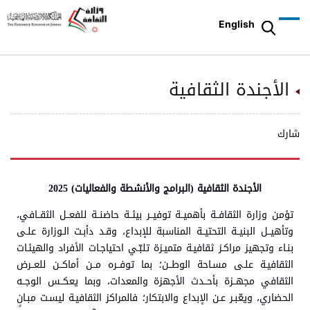
English
الأجندة الثقافية
شارك
الأجندة الثقافية (البرامج والأنشطة والفعاليات) 2025
تؤمن وزارة الثقافــة بأهميــة توفيــر بيئــة حاضنــة للفعــل الثقــافي،
وتأهيــل البنيــة التحتيــة المناسبة للإبداع، وقـد دأبـت الـوزارة علـى
بنـاء وتجهيز مراكـز ثقافيـة متميـزة تلبّـي احتياجـات الأفراد والهيئـات
الثقافيـة علـى مسـاحة الوطــن؛ بما توفــره مــن أماكــن للعــرض
الثقافي مجهــزة بأحــدث الأجهزة والمعدات، وبما يعكــس الوجــه
الحضاري، ويعّبـر عـن الإبداع والابتكار؛ فالمراكز الثقافيـة ليسـت مبـانٍ